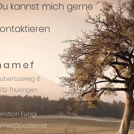
Du kannst mich gerne
kontaktieren
 a m e f
ubertusweg 6
712 Thüringen
ristian Fuggi
amef@posteo.at