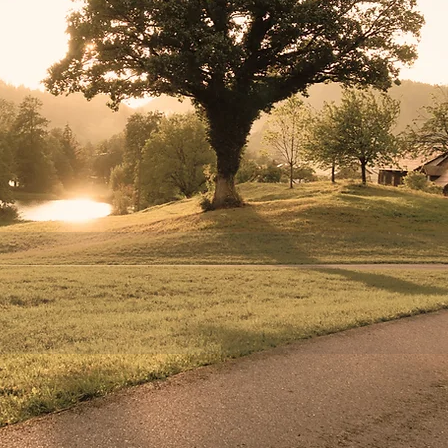
er bist Du genau rich
fokus | natur | mensch | freude