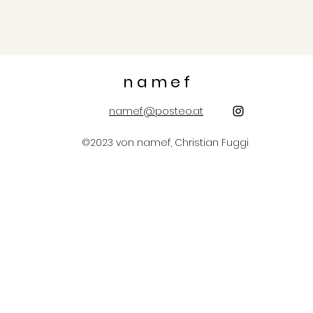
n a m e f
namef@posteo.at
©2023 von namef, Christian Fuggi